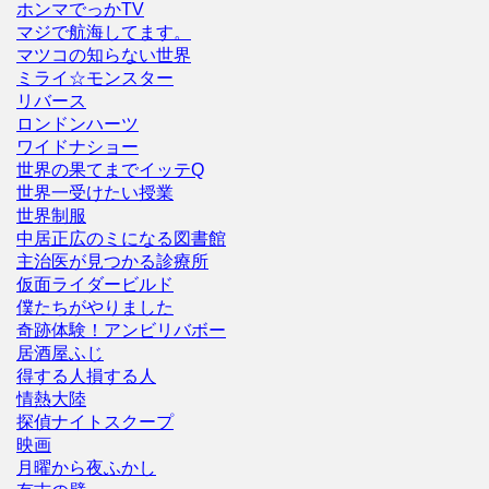
ホンマでっかTV
マジで航海してます。
マツコの知らない世界
ミライ☆モンスター
リバース
ロンドンハーツ
ワイドナショー
世界の果てまでイッテQ
世界一受けたい授業
世界制服
中居正広のミになる図書館
主治医が見つかる診療所
仮面ライダービルド
僕たちがやりました
奇跡体験！アンビリバボー
居酒屋ふじ
得する人損する人
情熱大陸
探偵ナイトスクープ
映画
月曜から夜ふかし