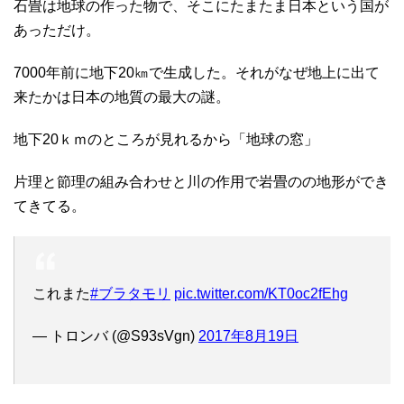
石畳は地球の作った物で、そこにたまたま日本という国が
あっただけ。
7000年前に地下20㎞で生成した。それがなぜ地上に出て
来たかは日本の地質の最大の謎。
地下20ｋｍのところが見れるから「地球の窓」
片理と節理の組み合わせと川の作用で岩畳のの地形ができ
てきてる。
これまた
#ブラタモリ
pic.twitter.com/KT0oc2fEhg
— トロンバ (@S93sVgn)
2017年8月19日