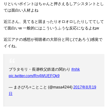
りといいポイントはちゃんと押さえるしアシスタントとし
ては面白い人材よね
近江さん、見てると固まったりオロオロしたりしててして
て面白いw 一般的にはこういうふうな反応になるよねw
近江アナの感想が視聴者の大部分と同じ(であろう)感覚で
イイね。
ブラタモリ・長瀞秩父鉄道の関わり
#nhk
pic.twitter.com/Rn4WUEFQk9
— まさぴろ⭐ことこと (@masa4244)
2017年8月19
日