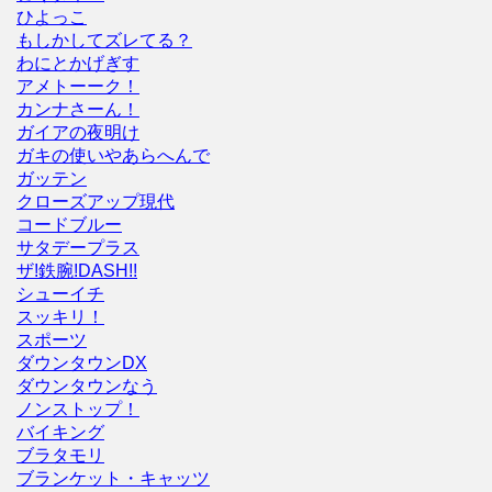
ひよっこ
もしかしてズレてる？
わにとかげぎす
アメトーーク！
カンナさーん！
ガイアの夜明け
ガキの使いやあらへんで
ガッテン
クローズアップ現代
コードブルー
サタデープラス
ザ!鉄腕!DASH!!
シューイチ
スッキリ！
スポーツ
ダウンタウンDX
ダウンタウンなう
ノンストップ！
バイキング
ブラタモリ
ブランケット・キャッツ