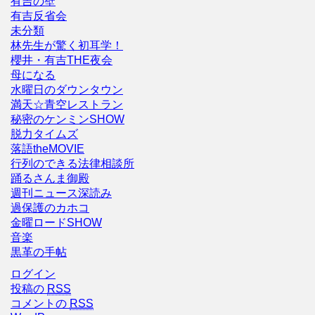
有吉の壁
有吉反省会
未分類
林先生が驚く初耳学！
櫻井・有吉THE夜会
母になる
水曜日のダウンタウン
満天☆青空レストラン
秘密のケンミンSHOW
脱力タイムズ
落語theMOVIE
行列のできる法律相談所
踊るさんま御殿
週刊ニュース深読み
過保護のカホコ
金曜ロードSHOW
音楽
黒革の手帖
ログイン
投稿の
RSS
コメントの
RSS