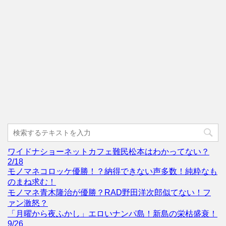
ワイドナショーネットカフェ難民松本はわかってない？
2/18
モノマネコロッケ優勝！？納得できない声多数！純粋なも
のまね求む！
モノマネ青木隆治が優勝？RAD野田洋次郎似てない！フ
ァン激怒？
「月曜から夜ふかし」エロいナンパ島！新島の栄枯盛衰！
9/26