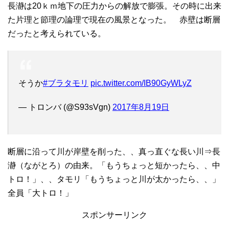
長瀞は20ｋｍ地下の圧力からの解放で膨張。その時に出来
た片理と節理の論理で現在の風景となった。 赤壁は断層
だったと考えられている。
そうか
#ブラタモリ
pic.twitter.com/IB90GyWLyZ
— トロンバ (@S93sVgn)
2017年8月19日
断層に沿って川が岸壁を削った、、真っ直ぐな長い川⇒長
瀞（ながとろ）の由来。「もうちょっと短かったら、、中
トロ！」、、タモリ「もうちょっと川が太かったら、、」
全員「大トロ！」
スポンサーリンク