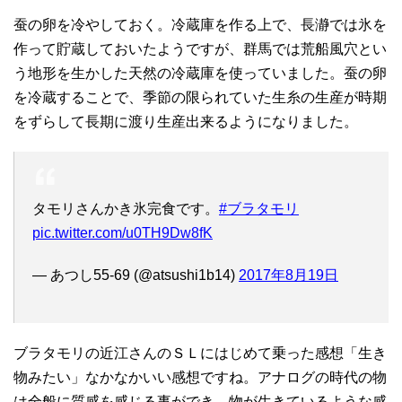
蚕の卵を冷やしておく。冷蔵庫を作る上で、長瀞では氷を
作って貯蔵しておいたようですが、群馬では荒船風穴とい
う地形を生かした天然の冷蔵庫を使っていました。蚕の卵
を冷蔵することで、季節の限られていた生糸の生産が時期
をずらして長期に渡り生産出来るようになりました。
タモリさんかき氷完食です。
#ブラタモリ
pic.twitter.com/u0TH9Dw8fK
— あつし55-69 (@atsushi1b14)
2017年8月19日
ブラタモリの近江さんのＳＬにはじめて乗った感想「生き
物みたい」なかなかいい感想ですね。アナログの時代の物
は全般に質感を感じる事ができ、物が生きているような感