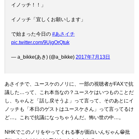
イノッチ！！」
イノッチ「宜しくお願いします」
で始まった今日の
#あさイチ
pic.twitter.com/9UjgOrQtuk
— a_bikke(あき) (@a_bikke)
2017年7月13日
あさイチで、ユースケのノリに、一部の視聴者がFAXで抗
議した…って、これ本当なの？ユースケはいつものことだ
し、ちゃんと「話し戻そうよ」って言って、そのあとにイ
ノッチも「本日のゲストはユースケさん」って言ってるけ
ど…。これで抗議になっちゃうんだ。怖い世の中…。
NHKでこのノリをやってくれる事が面白いんぢゃん😁批