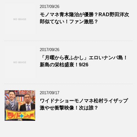
2017/09/26
モノマネ青木隆治が優勝？RAD野田洋次
郎似てない！ファン激怒？
2017/09/26
「月曜から夜ふかし」エロいナンパ島！
新島の栄枯盛衰！9/26
2017/09/17
ワイドナショーモノマネ松村ライザップ
激やせ衝撃映像！次は誰？