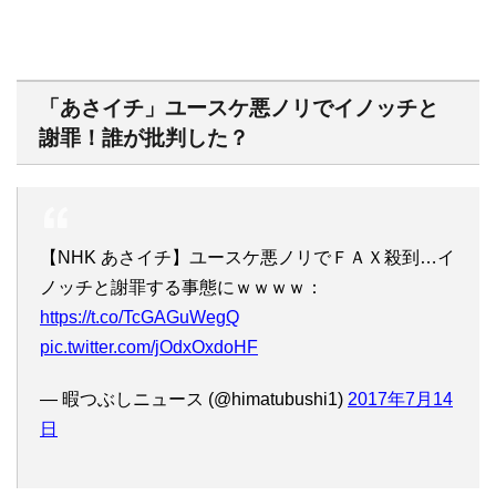
「あさイチ」ユースケ悪ノリでイノッチと
謝罪！誰が批判した？
【NHK あさイチ】ユースケ悪ノリでＦＡＸ殺到…イ
ノッチと謝罪する事態にｗｗｗｗ：
https://t.co/TcGAGuWegQ
pic.twitter.com/jOdxOxdoHF
— 暇つぶしニュース (@himatubushi1)
2017年7月14
日