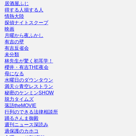
居酒屋ふじ
得する人損する人
情熱大陸
探偵ナイトスクープ
映画
月曜から夜ふかし
有吉の壁
有吉反省会
未分類
林先生が驚く初耳学！
櫻井・有吉THE夜会
母になる
水曜日のダウンタウン
満天☆青空レストラン
秘密のケンミンSHOW
脱力タイムズ
落語theMOVIE
行列のできる法律相談所
踊るさんま御殿
週刊ニュース深読み
過保護のカホコ