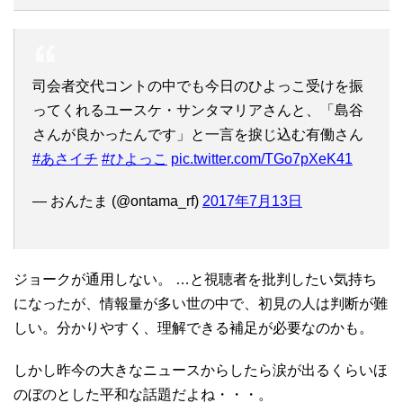
司会者交代コントの中でも今日のひよっこ受けを振
ってくれるユースケ・サンタマリアさんと、「島谷
さんが良かったんです」と一言を捩じ込む有働さん
#あさイチ
#ひよっこ
pic.twitter.com/TGo7pXeK41
— おんたま (@ontama_rf)
2017年7月13日
ジョークが通用しない。 …と視聴者を批判したい気持ち
になったが、情報量が多い世の中で、初見の人は判断が難
しい。分かりやすく、理解できる補足が必要なのかも。
しかし昨今の大きなニュースからしたら涙が出るくらいほ
のぼのとした平和な話題だよね・・・。