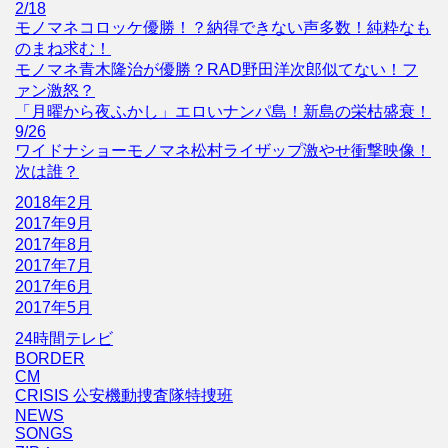
2/18
モノマネコロッケ優勝！？納得できない声多数！純粋なも
のまね求む！
モノマネ青木隆治が優勝？RAD野田洋次郎似てない！フ
ァン激怒？
「月曜から夜ふかし」エロいナンパ島！新島の栄枯盛衰！
9/26
ワイドナショーモノマネ松村ライザップ激やせ衝撃映像！
次は誰？
2018年2月
2017年9月
2017年8月
2017年7月
2017年6月
2017年5月
24時間テレビ
BORDER
CM
CRISIS 公安機動捜査隊特捜班
NEWS
SONGS