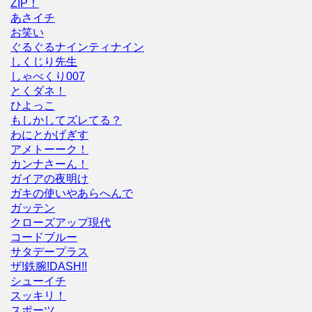
ZIP！
あさイチ
お笑い
ぐるぐるナインティナイン
しくじり先生
しゃべくり007
とくダネ！
ひよっこ
もしかしてズレてる？
わにとかげぎす
アメトーーク！
カンナさーん！
ガイアの夜明け
ガキの使いやあらへんで
ガッテン
クローズアップ現代
コードブルー
サタデープラス
ザ!鉄腕!DASH!!
シューイチ
スッキリ！
スポーツ