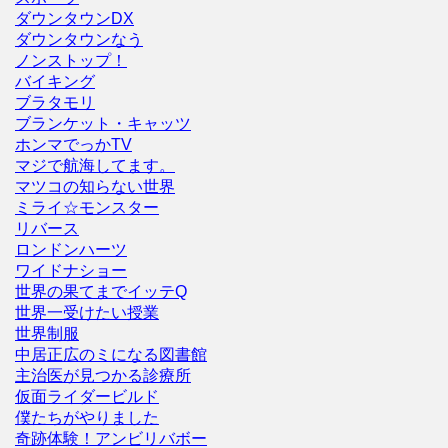
ダウンタウンDX
ダウンタウンなう
ノンストップ！
バイキング
ブラタモリ
ブランケット・キャッツ
ホンマでっかTV
マジで航海してます。
マツコの知らない世界
ミライ☆モンスター
リバース
ロンドンハーツ
ワイドナショー
世界の果てまでイッテQ
世界一受けたい授業
世界制服
中居正広のミになる図書館
主治医が見つかる診療所
仮面ライダービルド
僕たちがやりました
奇跡体験！アンビリバボー