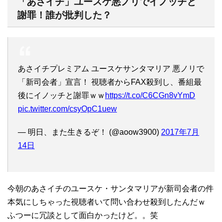
「あさイチ」ユースケ悪ノリでイノッチと
謝罪！誰が批判した？
あさイチプレミアム ユースケサンタマリア 悪ノリで
「新司会者」宣言！ 視聴者からFAX殺到し、番組最
後にイノッチと謝罪ｗｗ
https://t.co/C6CGn8vYmD
pic.twitter.com/csyOpC1uew
— 明日、また生きるぞ！ (@aoow3900)
2017年7月
14日
今朝のあさイチのユースケ・サンタマリアが新司会者の件
本気にしちゃった視聴者いて問い合わせ殺到したんだｗ
ふつーに冗談として面白かったけど。。笑