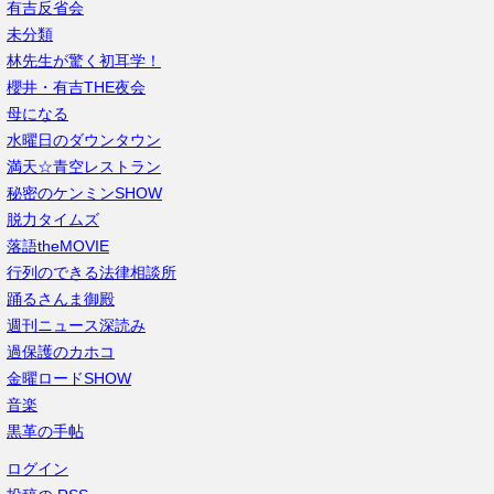
有吉反省会
未分類
林先生が驚く初耳学！
櫻井・有吉THE夜会
母になる
水曜日のダウンタウン
満天☆青空レストラン
秘密のケンミンSHOW
脱力タイムズ
落語theMOVIE
行列のできる法律相談所
踊るさんま御殿
週刊ニュース深読み
過保護のカホコ
金曜ロードSHOW
音楽
黒革の手帖
ログイン