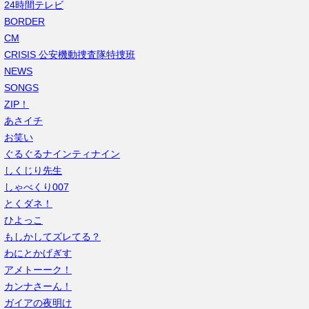
24時間テレビ
BORDER
CM
CRISIS 公安機動捜査隊特捜班
NEWS
SONGS
ZIP！
あさイチ
お笑い
ぐるぐるナインティナイン
しくじり先生
しゃべくり007
とくダネ！
ひよっこ
もしかしてズレてる？
わにとかげぎす
アメトーーク！
カンナさーん！
ガイアの夜明け