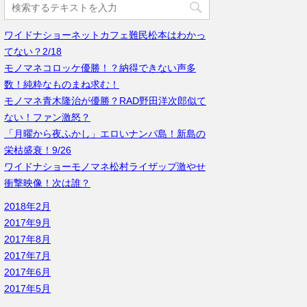
ワイドナショーネットカフェ難民松本はわかっ
てない？2/18
モノマネコロッケ優勝！？納得できない声多
数！純粋なものまね求む！
モノマネ青木隆治が優勝？RAD野田洋次郎似て
ない！ファン激怒？
「月曜から夜ふかし」エロいナンパ島！新島の
栄枯盛衰！9/26
ワイドナショーモノマネ松村ライザップ激やせ
衝撃映像！次は誰？
2018年2月
2017年9月
2017年8月
2017年7月
2017年6月
2017年5月