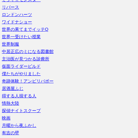
リバース
ロンドンハーツ
ワイドナショー
世界の果てまでイッテQ
世界一受けたい授業
世界制服
中居正広のミになる図書館
主治医が見つかる診療所
仮面ライダービルド
僕たちがやりました
奇跡体験！アンビリバボー
居酒屋ふじ
得する人損する人
情熱大陸
探偵ナイトスクープ
映画
月曜から夜ふかし
有吉の壁