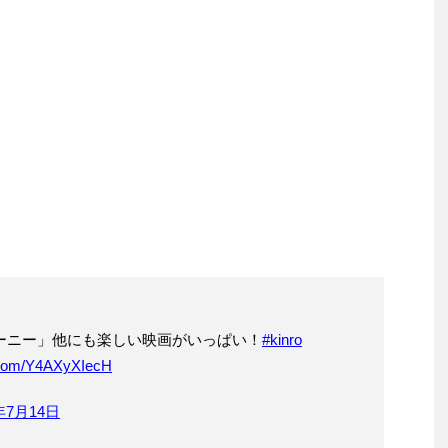
ーニー」他にも楽しい映画がいっぱい！
#kinro
r.com/Y4AXyXIecH
年7月14日