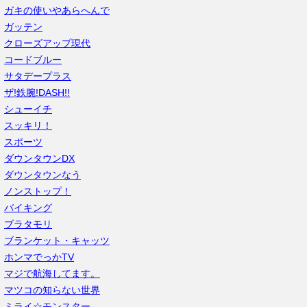
ガキの使いやあらへんで
ガッテン
クローズアップ現代
コードブルー
サタデープラス
ザ!鉄腕!DASH!!
シューイチ
スッキリ！
スポーツ
ダウンタウンDX
ダウンタウンなう
ノンストップ！
バイキング
ブラタモリ
ブランケット・キャッツ
ホンマでっかTV
マジで航海してます。
マツコの知らない世界
ミライ☆モンスター