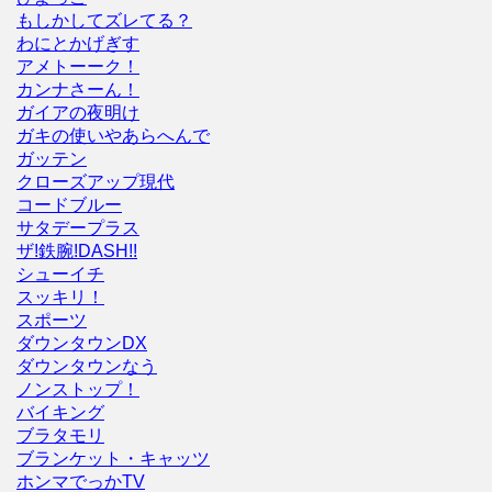
もしかしてズレてる？
わにとかげぎす
アメトーーク！
カンナさーん！
ガイアの夜明け
ガキの使いやあらへんで
ガッテン
クローズアップ現代
コードブルー
サタデープラス
ザ!鉄腕!DASH!!
シューイチ
スッキリ！
スポーツ
ダウンタウンDX
ダウンタウンなう
ノンストップ！
バイキング
ブラタモリ
ブランケット・キャッツ
ホンマでっかTV