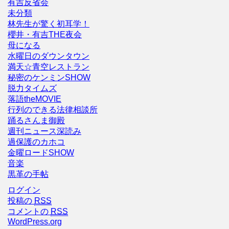
有吉反省会
未分類
林先生が驚く初耳学！
櫻井・有吉THE夜会
母になる
水曜日のダウンタウン
満天☆青空レストラン
秘密のケンミンSHOW
脱力タイムズ
落語theMOVIE
行列のできる法律相談所
踊るさんま御殿
週刊ニュース深読み
過保護のカホコ
金曜ロードSHOW
音楽
黒革の手帖
ログイン
投稿の
RSS
コメントの
RSS
WordPress.org