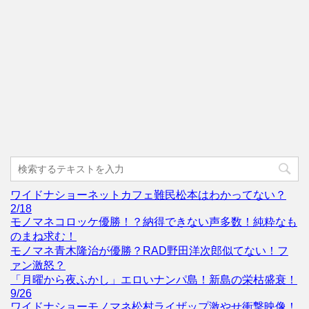
ワイドナショーネットカフェ難民松本はわかってない？
2/18
モノマネコロッケ優勝！？納得できない声多数！純粋なも
のまね求む！
モノマネ青木隆治が優勝？RAD野田洋次郎似てない！フ
ァン激怒？
「月曜から夜ふかし」エロいナンパ島！新島の栄枯盛衰！
9/26
ワイドナショーモノマネ松村ライザップ激やせ衝撃映像！