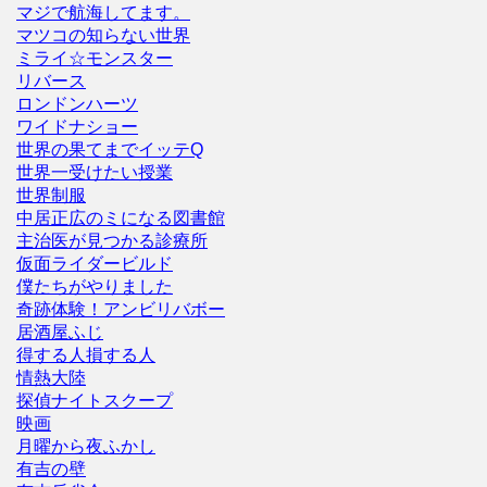
マジで航海してます。
マツコの知らない世界
ミライ☆モンスター
リバース
ロンドンハーツ
ワイドナショー
世界の果てまでイッテQ
世界一受けたい授業
世界制服
中居正広のミになる図書館
主治医が見つかる診療所
仮面ライダービルド
僕たちがやりました
奇跡体験！アンビリバボー
居酒屋ふじ
得する人損する人
情熱大陸
探偵ナイトスクープ
映画
月曜から夜ふかし
有吉の壁