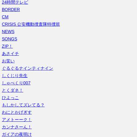
24時間テレビ
BORDER
CM
CRISIS 公安機動捜査隊特捜班
NEWS
SONGS
ZIP！
あさイチ
お笑い
ぐるぐるナインティナイン
しくじり先生
しゃべくり007
とくダネ！
ひよっこ
もしかしてズレてる？
わにとかげぎす
アメトーーク！
カンナさーん！
ガイアの夜明け