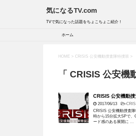
気になるTV.com
TVで気になった話題をちょこちょこ紹介！
ホーム
HOME
>
CRISIS 公安機動捜査隊特捜班
>
「 CRISIS 公安
CRISIS 公安
2017/06/13
-
CRI
CRISIS 公安機動捜
時から15分拡大SPで、
ード感のある展開に …