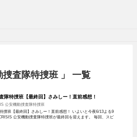
機動捜査隊特捜班 」 一覧
機動捜査隊特捜班【最終回】さみしー！直前感想！
SIS 公安機動捜査隊特捜班
査隊特捜班【最終回】さみしー！直前感想！ いよいと今夜6/13よる9
CRISIS 公安機動捜査隊特捜班が最終回を迎えます。 毎回、スピ