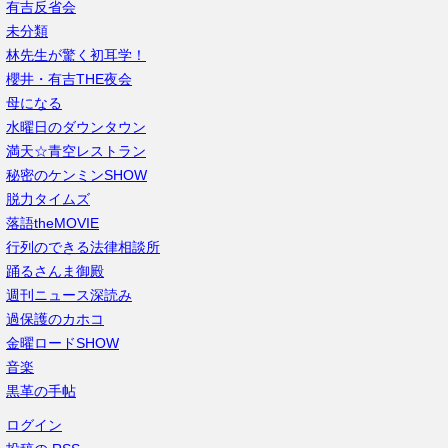
有吉反省会
未分類
林先生が驚く初耳学！
櫻井・有吉THE夜会
母になる
水曜日のダウンタウン
満天☆青空レストラン
秘密のケンミンSHOW
脱力タイムズ
落語theMOVIE
行列のできる法律相談所
踊るさんま御殿
週刊ニュース深読み
過保護のカホコ
金曜ロードSHOW
音楽
黒革の手帖
ログイン