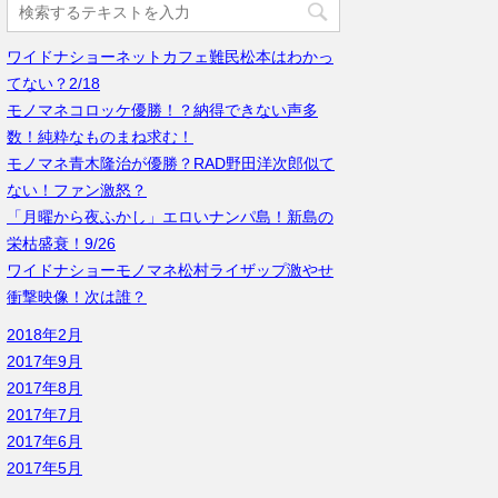
ワイドナショーネットカフェ難民松本はわかっ
てない？2/18
モノマネコロッケ優勝！？納得できない声多
数！純粋なものまね求む！
モノマネ青木隆治が優勝？RAD野田洋次郎似て
ない！ファン激怒？
「月曜から夜ふかし」エロいナンパ島！新島の
栄枯盛衰！9/26
ワイドナショーモノマネ松村ライザップ激やせ
衝撃映像！次は誰？
2018年2月
2017年9月
2017年8月
2017年7月
2017年6月
2017年5月