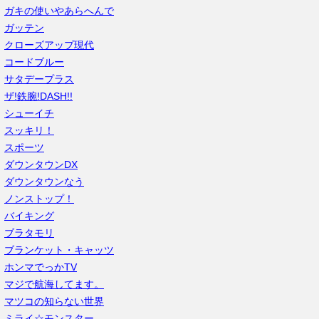
ガキの使いやあらへんで
ガッテン
クローズアップ現代
コードブルー
サタデープラス
ザ!鉄腕!DASH!!
シューイチ
スッキリ！
スポーツ
ダウンタウンDX
ダウンタウンなう
ノンストップ！
バイキング
ブラタモリ
ブランケット・キャッツ
ホンマでっかTV
マジで航海してます。
マツコの知らない世界
ミライ☆モンスター