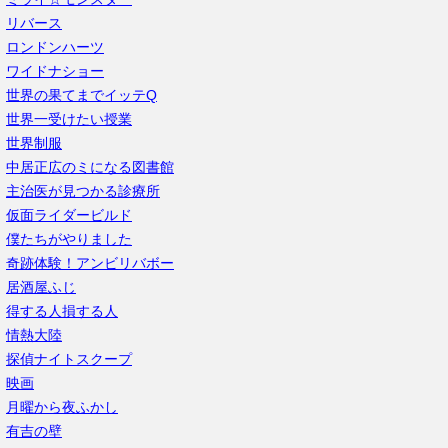
リバース
ロンドンハーツ
ワイドナショー
世界の果てまでイッテQ
世界一受けたい授業
世界制服
中居正広のミになる図書館
主治医が見つかる診療所
仮面ライダービルド
僕たちがやりました
奇跡体験！アンビリバボー
居酒屋ふじ
得する人損する人
情熱大陸
探偵ナイトスクープ
映画
月曜から夜ふかし
有吉の壁