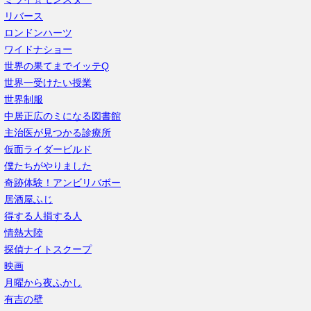
リバース
ロンドンハーツ
ワイドナショー
世界の果てまでイッテQ
世界一受けたい授業
世界制服
中居正広のミになる図書館
主治医が見つかる診療所
仮面ライダービルド
僕たちがやりました
奇跡体験！アンビリバボー
居酒屋ふじ
得する人損する人
情熱大陸
探偵ナイトスクープ
映画
月曜から夜ふかし
有吉の壁