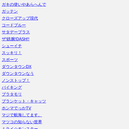
ガキの使いやあらへんで
ガッテン
クローズアップ現代
コードブルー
サタデープラス
ザ!鉄腕!DASH!!
シューイチ
スッキリ！
スポーツ
ダウンタウンDX
ダウンタウンなう
ノンストップ！
バイキング
ブラタモリ
ブランケット・キャッツ
ホンマでっかTV
マジで航海してます。
マツコの知らない世界
ミライ☆モンスター