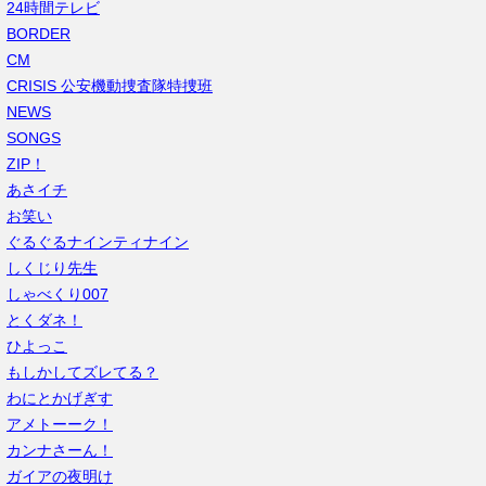
24時間テレビ
BORDER
CM
CRISIS 公安機動捜査隊特捜班
NEWS
SONGS
ZIP！
あさイチ
お笑い
ぐるぐるナインティナイン
しくじり先生
しゃべくり007
とくダネ！
ひよっこ
もしかしてズレてる？
わにとかげぎす
アメトーーク！
カンナさーん！
ガイアの夜明け