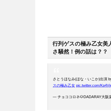
行列ゲスの極み乙女美
さ騒然！例の話は？？
さとうほなみ(ほな・いこか)出演 b
スの極み乙女
pic.twitter.com/Kp4V
— チョココロネ🐶DADARAY大阪楽し