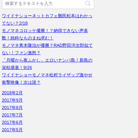
ワイドナショーネットカフェ難民松本はわかっ
てない？2/18
モノマネコロッケ優勝！？納得できない声多
数！純粋なものまね求む！
モノマネ青木隆治が優勝？RAD野田洋次郎似て
ない！ファン激怒？
「月曜から夜ふかし」エロいナンパ島！新島の
栄枯盛衰！9/26
ワイドナショーモノマネ松村ライザップ激やせ
衝撃映像！次は誰？
2018年2月
2017年9月
2017年8月
2017年7月
2017年6月
2017年5月