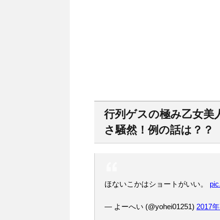
行列ゲスの極み乙女美
さ騒然！例の話は？？
ほないこかはショートがいい。
pi
— よーへい (@yohei01251)
2017