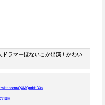
人ドラマーほないこか出演！かわい
c.twitter.com/QXMQmkHB0o
年7月9日