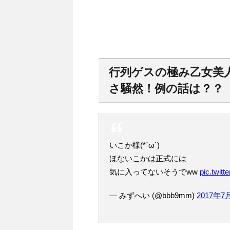
行列ゲスの極み乙女美
さ騒然！例の話は？？
いこか様(*´ω`)
ほないこかは正式には
気に入ってないそうでww
pic.twit
— みずへい (@bbb9mm)
2017年7