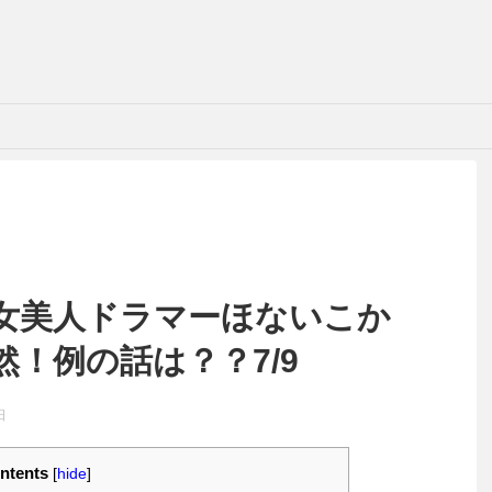
女美人ドラマーほないこか
！例の話は？？7/9
日
ntents
[
hide
]