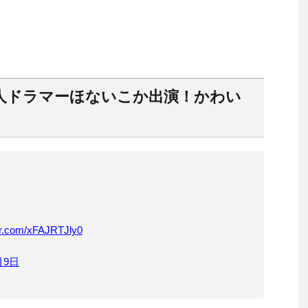
人ドラマーほないこか出演！かわい
ter.com/xFAJRTJly0
月9日