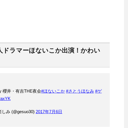
人ドラマーほないこか出演！かわい
y 櫻井・有吉THE夜会
#ほないこか
#さとうほなみ
#ゲ
jraxYK
み (@gesuo30)
2017年7月6日