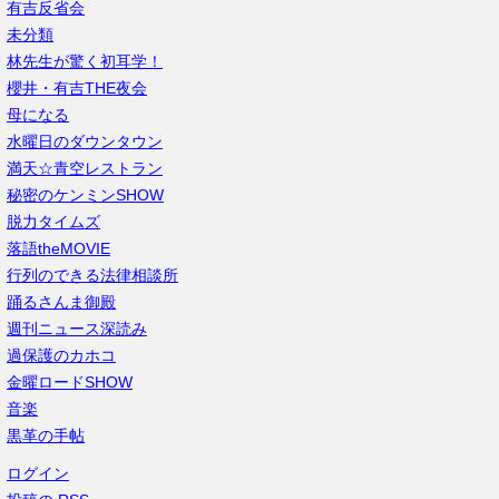
有吉反省会
未分類
林先生が驚く初耳学！
櫻井・有吉THE夜会
母になる
水曜日のダウンタウン
満天☆青空レストラン
秘密のケンミンSHOW
脱力タイムズ
落語theMOVIE
行列のできる法律相談所
踊るさんま御殿
週刊ニュース深読み
過保護のカホコ
金曜ロードSHOW
音楽
黒革の手帖
ログイン