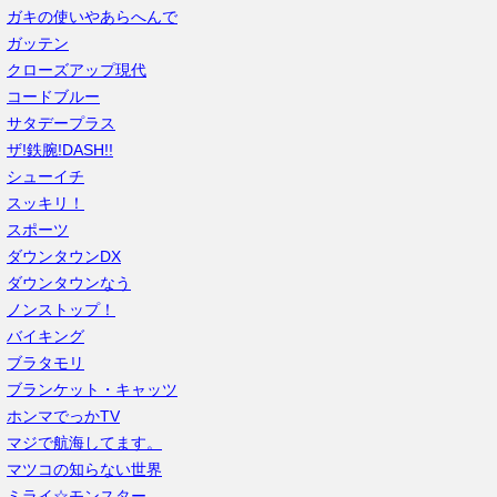
ガキの使いやあらへんで
ガッテン
クローズアップ現代
コードブルー
サタデープラス
ザ!鉄腕!DASH!!
シューイチ
スッキリ！
スポーツ
ダウンタウンDX
ダウンタウンなう
ノンストップ！
バイキング
ブラタモリ
ブランケット・キャッツ
ホンマでっかTV
マジで航海してます。
マツコの知らない世界
ミライ☆モンスター