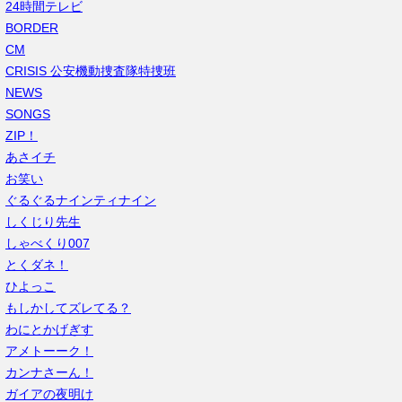
24時間テレビ
BORDER
CM
CRISIS 公安機動捜査隊特捜班
NEWS
SONGS
ZIP！
あさイチ
お笑い
ぐるぐるナインティナイン
しくじり先生
しゃべくり007
とくダネ！
ひよっこ
もしかしてズレてる？
わにとかげぎす
アメトーーク！
カンナさーん！
ガイアの夜明け