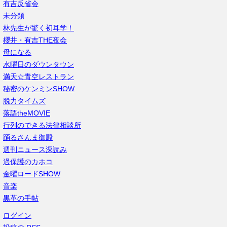
有吉反省会
未分類
林先生が驚く初耳学！
櫻井・有吉THE夜会
母になる
水曜日のダウンタウン
満天☆青空レストラン
秘密のケンミンSHOW
脱力タイムズ
落語theMOVIE
行列のできる法律相談所
踊るさんま御殿
週刊ニュース深読み
過保護のカホコ
金曜ロードSHOW
音楽
黒革の手帖
ログイン