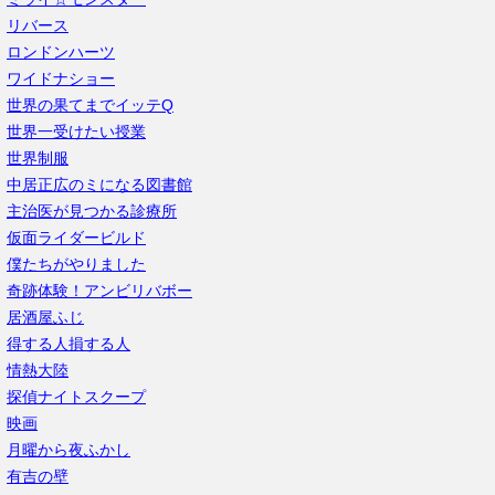
リバース
ロンドンハーツ
ワイドナショー
世界の果てまでイッテQ
世界一受けたい授業
世界制服
中居正広のミになる図書館
主治医が見つかる診療所
仮面ライダービルド
僕たちがやりました
奇跡体験！アンビリバボー
居酒屋ふじ
得する人損する人
情熱大陸
探偵ナイトスクープ
映画
月曜から夜ふかし
有吉の壁