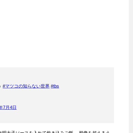
う
#マツコの知らない世界
#tbs
7年7月4日
だけ明太子ソースを入れて炊き込みご飯。 想像を超えるう