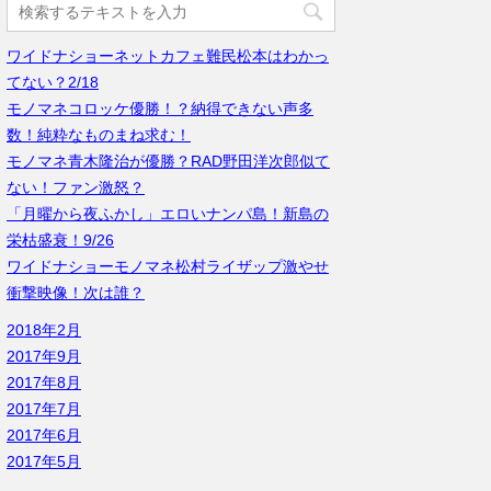
ワイドナショーネットカフェ難民松本はわかっ
てない？2/18
モノマネコロッケ優勝！？納得できない声多
数！純粋なものまね求む！
モノマネ青木隆治が優勝？RAD野田洋次郎似て
ない！ファン激怒？
「月曜から夜ふかし」エロいナンパ島！新島の
栄枯盛衰！9/26
ワイドナショーモノマネ松村ライザップ激やせ
衝撃映像！次は誰？
2018年2月
2017年9月
2017年8月
2017年7月
2017年6月
2017年5月