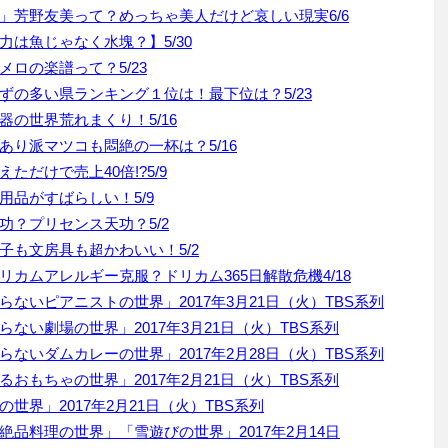
」芳野友美って？めっちゃ美人だけど哀しい現実6/6
は魚じゃなく水塊？】5/30
ロの楽譜って？5/23
ずの多い県ランキング１位は！最下位は？5/23
の世界荒れまくり！5/16
り派マツコも悶絶の一杯は？5/16
だけで売上40倍!?5/9
品がすばらしい！5/9
？プリセンス天功？5/2
子も文房具も超かわいい！5/2
カムアレルギー克服？ドリカム365日解散危機4/18
ないピアニストの世界」2017年3月21日（火）TBS系列
ない劇場の世界」2017年3月21日（火）TBS系列
ないダムカレーの世界」2017年2月28日（火）TBS系列
おもちゃの世界」2017年2月21日（火）TBS系列
界」2017年2月21日（火）TBS系列
品料理の世界」「雪遊びの世界」2017年2月14日