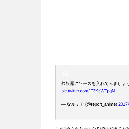
炊飯器にソースを入れてみましょ
pic.twitter.com/jF3KzWTpqN
— なルミア (@report_anime)
201
こめ1合あたり一人分S&Bの和える