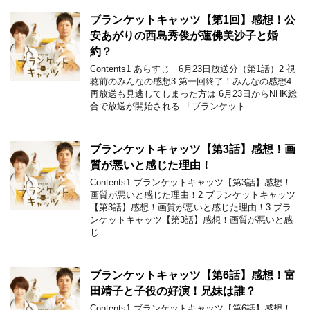
ブランケットキャッツ【第1回】感想！公
安あがりの西島秀俊が蓮佛美沙子と婚
約？
Contents1 あらすじ 6月23日放送分（第1話）2 視
聴前のみんなの感想3 第一回終了！みんなの感想4
再放送も見逃してしまった方は 6月23日からNHK総
合で放送が開始される 「ブランケット …
ブランケットキャッツ【第3話】感想！画
質が悪いと感じた理由！
Contents1 ブランケットキャッツ【第3話】感想！
画質が悪いと感じた理由！2 ブランケットキャッツ
【第3話】感想！画質が悪いと感じた理由！3 ブラ
ンケットキャッツ【第3話】感想！画質が悪いと感
じ …
ブランケットキャッツ【第6話】感想！富
田靖子と子役の好演！兄妹は誰？
Contents1 ブランケットキャッツ【第6話】感想！