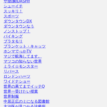
ザ!鉄腕!DASH!!
シューイチ
スッキリ！
スポーツ
ダウンタウンDX
ダウンタウンなう
ノンストップ！
バイキング
ブラタモリ
ブランケット・キャッツ
ホンマでっかTV
マジで航海してます。
マツコの知らない世界
ミライ☆モンスター
リバース
ロンドンハーツ
ワイドナショー
世界の果てまでイッテQ
世界一受けたい授業
世界制服
中居正広のミになる図書館
主治医が見つかる診療所