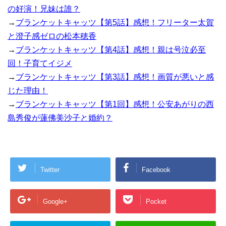
の好演！兄妹は誰？
→
ブランケットキャッツ【第5話】感想！フリーター太賀
と澄子感ゼロの松本穂香
→
ブランケットキャッツ【第4話】感想！親は号泣必至
回！子育てイジメ
→
ブランケットキャッツ【第3話】感想！画質が悪いと感
じた理由！
→
ブランケットキャッツ【第1回】感想！公安あがりの西
島秀俊が蓮佛美沙子と婚約？
Twitter
Facebook
Google+
Pocket