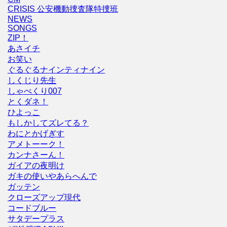
CRISIS 公安機動捜査隊特捜班
NEWS
SONGS
ZIP！
あさイチ
お笑い
ぐるぐるナインティナイン
しくじり先生
しゃべくり007
とくダネ！
ひよっこ
もしかしてズレてる？
わにとかげぎす
アメトーーク！
カンナさーん！
ガイアの夜明け
ガキの使いやあらへんで
ガッテン
クローズアップ現代
コードブルー
サタデープラス