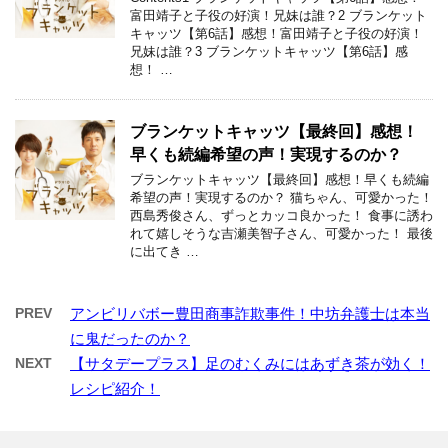
富田靖子と子役の好演！兄妹は誰？2 ブランケット
キャッツ【第6話】感想！富田靖子と子役の好演！
兄妹は誰？3 ブランケットキャッツ【第6話】感
想！ …
ブランケットキャッツ【最終回】感想！
早くも続編希望の声！実現するのか？
ブランケットキャッツ【最終回】感想！早くも続編
希望の声！実現するのか？ 猫ちゃん、可愛かった！
西島秀俊さん、ずっとカッコ良かった！ 食事に誘わ
れて嬉しそうな吉瀬美智子さん、可愛かった！ 最後
に出てき …
PREV
アンビリバボー豊田商事詐欺事件！中坊弁護士は本当
に鬼だったのか？
NEXT
【サタデープラス】足のむくみにはあずき茶が効く！
レシピ紹介！