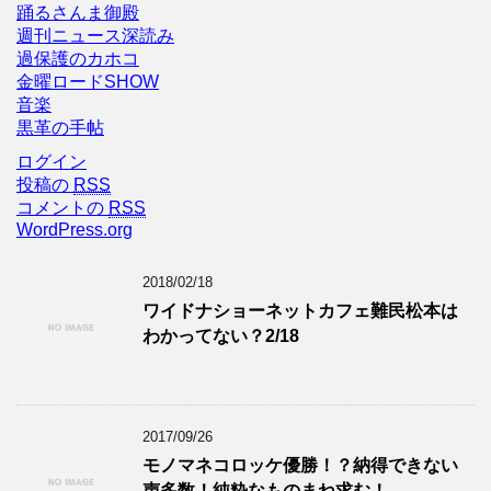
踊るさんま御殿
週刊ニュース深読み
過保護のカホコ
金曜ロードSHOW
音楽
黒革の手帖
ログイン
投稿の
RSS
コメントの
RSS
WordPress.org
2018/02/18
ワイドナショーネットカフェ難民松本は
わかってない？2/18
2017/09/26
モノマネコロッケ優勝！？納得できない
声多数！純粋なものまね求む！