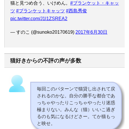
猫と見つめ合う、いけめん。
#ブランケット・キャッ
ツ
#ブランケットキャッツ
#西島秀俊
pic.twitter.com/J1l1ZSREA2
— すのこ (@sunoko20170619)
2017年6月30日
猫好きからの不評の声が多数
毎回このパターンで猫貸し出されて戻
されるのかな。自分の勝手な都合であ
っちゃやったりこっちゃやったり迷惑
極まりない。みんな（猫）いいこ過ぎ
るのも気になるけどさー。てか猫もっ
と映せ。