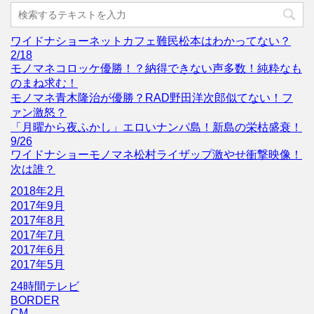
ワイドナショーネットカフェ難民松本はわかってない？
2/18
モノマネコロッケ優勝！？納得できない声多数！純粋なも
のまね求む！
モノマネ青木隆治が優勝？RAD野田洋次郎似てない！フ
ァン激怒？
「月曜から夜ふかし」エロいナンパ島！新島の栄枯盛衰！
9/26
ワイドナショーモノマネ松村ライザップ激やせ衝撃映像！
次は誰？
2018年2月
2017年9月
2017年8月
2017年7月
2017年6月
2017年5月
24時間テレビ
BORDER
CM