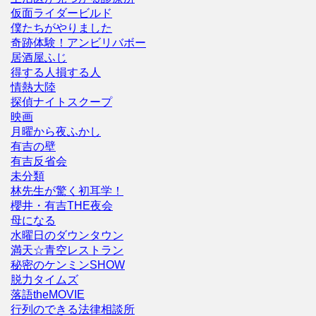
仮面ライダービルド
僕たちがやりました
奇跡体験！アンビリバボー
居酒屋ふじ
得する人損する人
情熱大陸
探偵ナイトスクープ
映画
月曜から夜ふかし
有吉の壁
有吉反省会
未分類
林先生が驚く初耳学！
櫻井・有吉THE夜会
母になる
水曜日のダウンタウン
満天☆青空レストラン
秘密のケンミンSHOW
脱力タイムズ
落語theMOVIE
行列のできる法律相談所