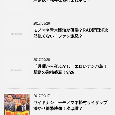
2017/09/26
モノマネ青木隆治が優勝？RAD野田洋次
郎似てない！ファン激怒？
2017/09/26
「月曜から夜ふかし」エロいナンパ島！
新島の栄枯盛衰！9/26
2017/09/17
ワイドナショーモノマネ松村ライザップ
激やせ衝撃映像！次は誰？